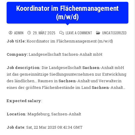
Koordinator im Flächenmanagement
(m/w/d)
ON KOORDINATOR IM FLÄCHE
POSTED IN
ADMIN
29. MÄRZ 2025
LEAVE A COMMENT
UNCATEGORIZED
Job title:
Koordinator im Flächenmanagement (m/w/d)
Company:
Landgesellschaft Sachsen-Anhalt mbH
Job description
: Die Landgesellschaft
Sachsen
-Anhalt mbH
ist das gemeinnützige Siedlungsunternehmen zur Entwicklung
des ländlichen… Raumes in
Sachsen
-Anhalt und Verwalterin
eines der größten Flächenbestände im Land
Sachsen
-Anhalt…
Expected salary
:
Location
: Magdeburg, Sachsen-Anhalt
Job date
: Sat, 22 Mar 2025 08:41:34 GMT