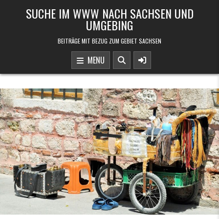
Skip to content
SUCHE IM WWW NACH SACHSEN UND
UMGEBING
BEITRÄGE MIT BEZUG ZUM GEBIET SACHSEN
MENU