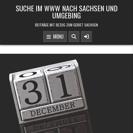
Skip to content
SUCHE IM WWW NACH SACHSEN UND
UMGEBING
BEITRÄGE MIT BEZUG ZUM GEBIET SACHSEN
MENU