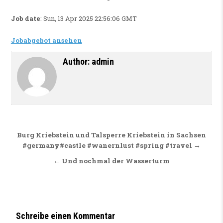
Job date
: Sun, 13 Apr 2025 22:56:06 GMT
Jobabgebot ansehen
Author:
admin
Beitragsnavigation
Burg Kriebstein und Talsperre Kriebstein in Sachsen
#germany#castle #wanernlust #spring #travel →
← Und nochmal der Wasserturm
Schreibe einen Kommentar