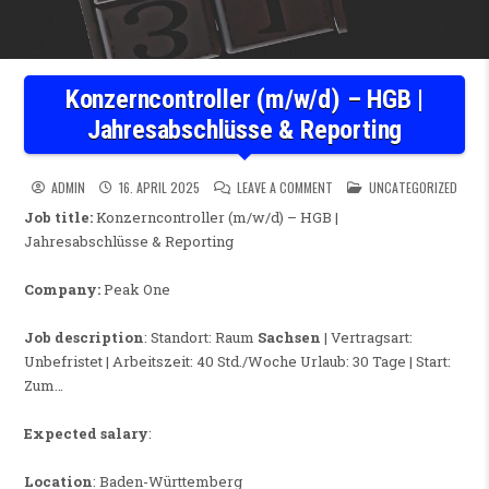
Konzerncontroller (m/w/d) – HGB |
Jahresabschlüsse & Reporting
ON KONZERNCONTROLLER (M/
POSTED IN
ADMIN
16. APRIL 2025
LEAVE A COMMENT
UNCATEGORIZED
Job title:
Konzerncontroller (m/w/d) – HGB |
Jahresabschlüsse & Reporting
Company:
Peak One
Job description
: Standort: Raum
Sachsen
| Vertragsart:
Unbefristet | Arbeitszeit: 40 Std./Woche Urlaub: 30 Tage | Start:
Zum…
Expected salary
:
Location
: Baden-Württemberg