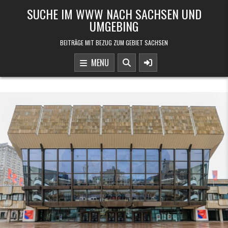
Skip to content
SUCHE IM WWW NACH SACHSEN UND
UMGEBING
BEITRÄGE MIT BEZUG ZUM GEBIET SACHSEN
MENU