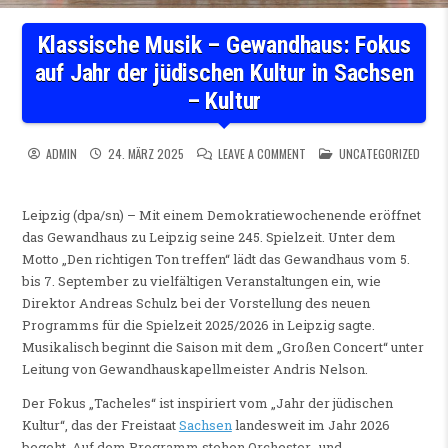
Klassische Musik – Gewandhaus: Fokus
auf Jahr der jüdischen Kultur in Sachsen
– Kultur
ON KLASSISCHE MUSIK – GE
POSTED IN
ADMIN
24. MÄRZ 2025
LEAVE A COMMENT
UNCATEGORIZED
Leipzig (dpa/sn) – Mit einem Demokratiewochenende eröffnet
das Gewandhaus zu Leipzig seine 245. Spielzeit. Unter dem
Motto „Den richtigen Ton treffen“ lädt das Gewandhaus vom 5.
bis 7. September zu vielfältigen Veranstaltungen ein, wie
Direktor Andreas Schulz bei der Vorstellung des neuen
Programms für die Spielzeit 2025/2026 in Leipzig sagte.
Musikalisch beginnt die Saison mit dem „Großen Concert“ unter
Leitung von Gewandhauskapellmeister Andris Nelson.
Der Fokus „Tacheles“ ist inspiriert vom „Jahr der jüdischen
Kultur“, das der Freistaat
Sachsen
landesweit im Jahr 2026
begeht. Auf dem Programm stehen Orchester- und