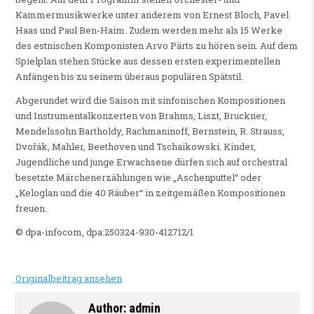
Kammermusikwerke unter anderem von Ernest Bloch, Pavel
Haas und Paul Ben-Haim. Zudem werden mehr als 15 Werke
des estnischen Komponisten Arvo Pärts zu hören sein. Auf dem
Spielplan stehen Stücke aus dessen ersten experimentellen
Anfängen bis zu seinem überaus populären Spätstil.
Abgerundet wird die Saison mit sinfonischen Kompositionen
und Instrumentalkonzerten von Brahms, Liszt, Bruckner,
Mendelssohn Bartholdy, Rachmaninoff, Bernstein, R. Strauss,
Dvořák, Mahler, Beethoven und Tschaikowski. Kinder,
Jugendliche und junge Erwachsene dürfen sich auf orchestral
besetzte Märchenerzählungen wie „Aschenputtel“ oder
„Keloglan und die 40 Räuber“ in zeitgemäßen Kompositionen
freuen.
© dpa-infocom, dpa:250324-930-412712/1
Originalbeitrag ansehen
Author:
admin