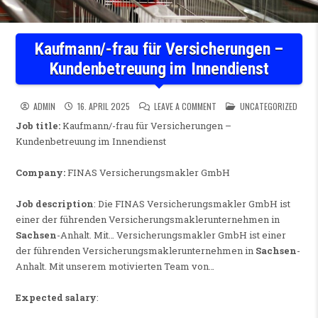
Kaufmann/-frau für Versicherungen –
Kundenbetreuung im Innendienst
ON KAUFMANN/-FRAU FÜR VE
POSTED IN
ADMIN
16. APRIL 2025
LEAVE A COMMENT
UNCATEGORIZED
Job title:
Kaufmann/-frau für Versicherungen –
Kundenbetreuung im Innendienst
Company:
FINAS Versicherungsmakler GmbH
Job description
: Die FINAS Versicherungsmakler GmbH ist
einer der führenden Versicherungsmaklerunternehmen in
Sachsen
-Anhalt. Mit… Versicherungsmakler GmbH ist einer
der führenden Versicherungsmaklerunternehmen in
Sachsen
-
Anhalt. Mit unserem motivierten Team von…
Expected salary
: