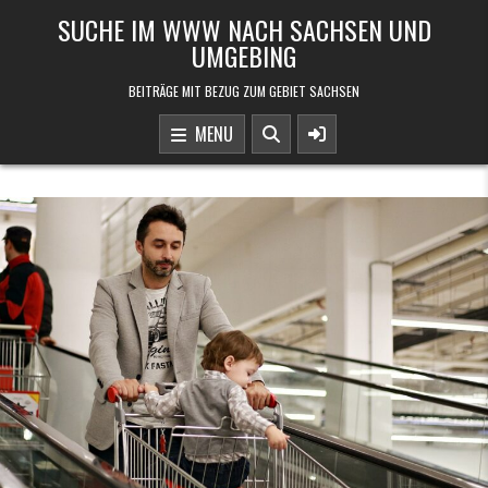
Skip to content
SUCHE IM WWW NACH SACHSEN UND
UMGEBING
BEITRÄGE MIT BEZUG ZUM GEBIET SACHSEN
MENU