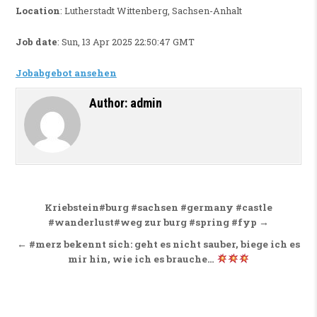
Location
: Lutherstadt Wittenberg, Sachsen-Anhalt
Job date
: Sun, 13 Apr 2025 22:50:47 GMT
Jobabgebot ansehen
Author:
admin
Beitragsnavigation
Kriebstein#burg #sachsen #germany #castle
#wanderlust#weg zur burg #spring #fyp →
← #merz bekennt sich: geht es nicht sauber, biege ich es
mir hin, wie ich es brauche…