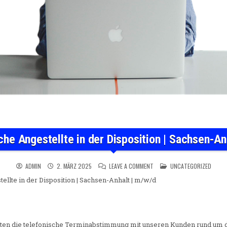
he Angestellte in der Disposition | Sachsen-An
ON KAUFMÄNNISCHE ANGESTELL
POSTED IN
ADMIN
2. MÄRZ 2025
LEAVE A COMMENT
UNCATEGORIZED
llte in der Disposition | Sachsen-Anhalt | m/w/d
rten die telefonische Terminabstimmung mit unseren Kunden rund um d