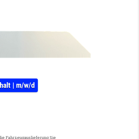
halt | m/w/d
TE IN DER DISPOSITION | SACHSEN-ANHALT | M/W/D
ie Fahrzeugauslieferung Sie