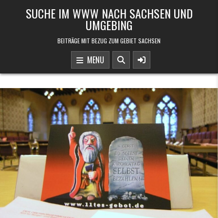
Skip to content
SUCHE IM WWW NACH SACHSEN UND
UMGEBING
BEITRÄGE MIT BEZUG ZUM GEBIET SACHSEN
MENU