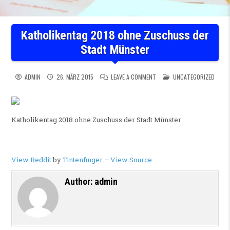
Katholikentag 2018 ohne Zuschuss der
Stadt Münster
ON KATHOLIKENTAG 2018 OH
POSTED IN
ADMIN
26. MÄRZ 2015
LEAVE A COMMENT
UNCATEGORIZED
Katholikentag 2018 ohne Zuschuss der Stadt Münster
View Reddit
by
Tintenfinger
–
View Source
Author:
admin