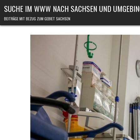
Skip to content
SUCHE IM WWW NACH SACHSEN UND UMGEBIN
BEITRÄGE MIT BEZUG ZUM GEBIET SACHSEN