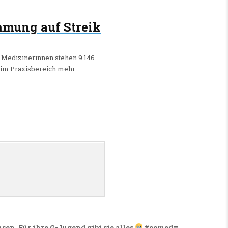
mmung auf Streik
34 Medizinerinnen stehen 9.146
s im Praxisbereich mehr
sen. Für ihre G-Jugend gibt sie alles
#comedy