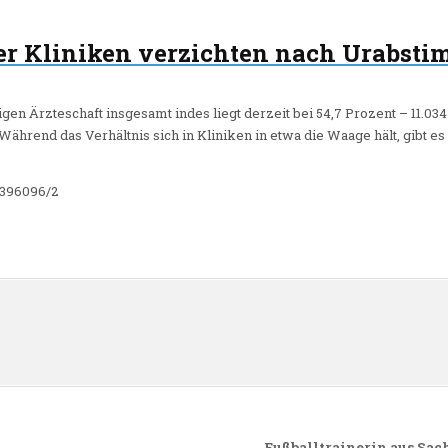
r Kliniken verzichten nach Urabsti
tigen Ärzteschaft insgesamt indes liegt derzeit bei 54,7 Prozent – 11.0
ährend das Verhältnis sich in Kliniken in etwa die Waage hält, gibt e
-396096/2
n
Fußballtrainerin aus Sach