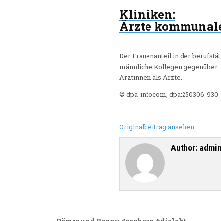
Kliniken
:
Ärzte kommunale
Der Frauenanteil in der berufstä
männliche Kollegen gegenüber. W
Ärztinnen als Ärzte.
© dpa-infocom, dpa:250306-930
Originalbeitrag ansehen
Author:
admi
← Dämse und Ronny #sachsen #dialekt