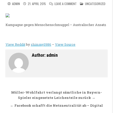
ON KAMPAGNE GEGEN MENSC
POSTED IN
ADMIN
21. APRIL 2015
LEAVE A COMMENT
UNCATEGORIZED
Kampagne gegen Menschenschmuggel – Australischer Ansatz
View Reddit
by
shimmy1986
–
View Source
Author:
admin
Beitragsnavigation
Müller-Wohlfahrt verlangt sämtliche in Bayern-
Spieler eingesetzte Leichenteile zurück →
← Facebook schafft die Netzneutralität ab – Digital