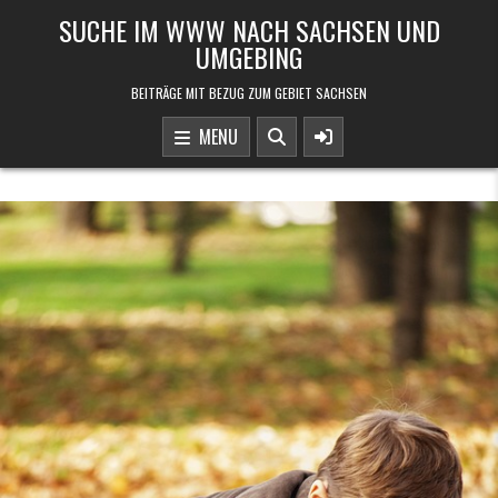
Skip to content
SUCHE IM WWW NACH SACHSEN UND
UMGEBING
BEITRÄGE MIT BEZUG ZUM GEBIET SACHSEN
MENU