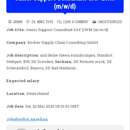
(m/w/d)
ON JUNIOR SUPPORT CONSU
POSTED IN
ADMIN
24. MÄRZ 2025
LEAVE A COMMENT
UNCATEGORIZED
Job title:
Junior Support Consultant SAP EWM (m/w/d)
Company:
Korber Supply Chain Consulting GmbH
Job description
: und deine Ideen einzubringen. Standort:
Stuttgart, BW, DE Dresden,
Sachsen
, DE Remote work, DE
Schwandorf, Bayern, DE Bad Nauheim…
Expected salary
:
Location
: Deutschland
Job date
: Sat, 22 Mar 2025 08:15:03 GMT
Jobabgebot ansehen