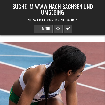
Skip to content
SUCHE IM WWW NACH SACHSEN UND
UMGEBING
BEITRÄGE MIT BEZUG ZUM GEBIET SACHSEN
MENU