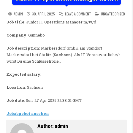
ON JUNIOR IT OPERATIONS 
POSTED IN
ADMIN
30. APRIL 2025
LEAVE A COMMENT
UNCATEGORIZED
Job title:
Junior IT Operations Manager m/w/d
Company:
Gunnebo
Job description
: Markersdorf GmbH am Standort
Markersdorf bei Görlitz (
Sachsen
). Als IT-Verantwortliche/r
wirst Du eine Schlüsselrolle…
Expected salary
:
Location
: Sachsen
Job date
: Sun, 27 Apr 2025 22:38:01 GMT
Jobabgebot ansehen
Author:
admin