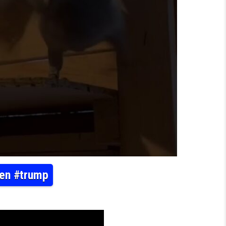
sen #trump
FTAUBENSPORT #DEUTSCHLAND #SACHSEN #TRUMP