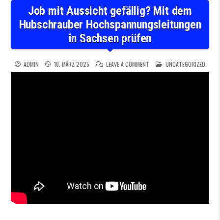
Job mit Aussicht gefällig? Mit dem
Hubschrauber Hochspannungsleitungen
in Sachsen prüfen
ON JOB MIT AUSSICHT GEFÄ
POSTED IN
ADMIN
18. MÄRZ 2025
LEAVE A COMMENT
UNCATEGORIZED