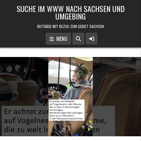
Skip to content
SUCHE IM WWW NACH SACHSEN UND
UMGEBING
BEITRÄGE MIT BEZUG ZUM GEBIET SACHSEN
MENU