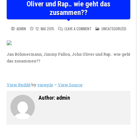
Oliver und Rap.. wie geht das
zusammen??
ON JAN BÖHMERMANN, JIMMY F
POSTED IN
ADMIN
12. MAI 2015
LEAVE A COMMENT
UNCATEGORIZED
Jan Böhmermann, Jimmy Fallon, John Oliver und Rap.. wie geht
das zusammen??
View Reddit
by
viewple
–
View Source
Author:
admin