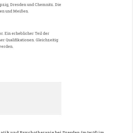
eipzig, Dresden und Chemnitz. Die
sen und Meißen.
r. Ein erheblicher Teil der
r Qualifikationen. Gleichzeitig
werden.
atik und Psychotherapie bei Dresden (m/w/d) im