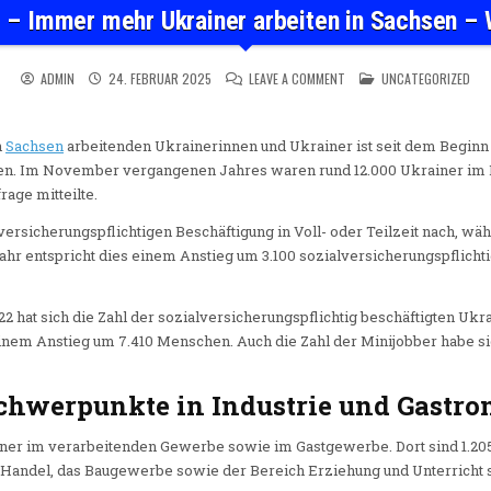
 – Immer mehr Ukrainer arbeiten in Sachsen – 
ON JAHRESTAG – IMMER ME
POSTED IN
ADMIN
24. FEBRUAR 2025
LEAVE A COMMENT
UNCATEGORIZED
n
Sachsen
arbeitenden Ukrainerinnen und Ukrainer ist seit dem Beginn
gen. Im November vergangenen Jahres waren rund 12.000 Ukrainer im Fr
rage mitteilte.
ersicherungspflichtigen Beschäftigung in Voll- oder Teilzeit nach, wä
ahr entspricht dies einem Anstieg um 3.100 sozialversicherungspflichti
2 hat sich die Zahl der sozialversicherungspflichtig beschäftigten Ukra
 einem Anstieg um 7.410 Menschen. Auch die Zahl der Minijobber habe si
chwerpunkte in Industrie und Gastr
iner im verarbeitenden Gewerbe sowie im Gastgewerbe. Dort sind 1.2
Handel, das Baugewerbe sowie der Bereich Erziehung und Unterricht sp