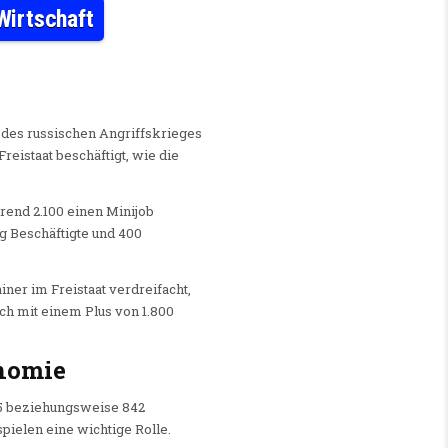
Wirtschaft
HR UKRAINER ARBEITEN IN SACHSEN – WIRTSCHAFT
 des russischen Angriffskrieges
eistaat beschäftigt, wie die
hrend 2.100 einen Minijob
g Beschäftigte und 400
iner im Freistaat verdreifacht,
ch mit einem Plus von 1.800
onomie
05 beziehungsweise 842
ielen eine wichtige Rolle.