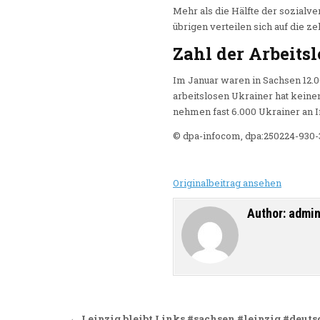
Mehr als die Hälfte der sozialve
übrigen verteilen sich auf die
Zahl der Arbeits
Im Januar waren in Sachsen 12.06
arbeitslosen Ukrainer hat keine
nehmen fast 6.000 Ukrainer an I
© dpa-infocom, dpa:250224-930-
Originalbeitrag ansehen
Author:
admi
← Leipzig bleibt Links #sachsen #leipzig #deut