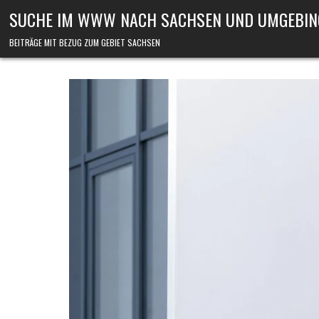
Skip to content
SUCHE IM WWW NACH SACHSEN UND UMGEBIN
BEITRÄGE MIT BEZUG ZUM GEBIET SACHSEN