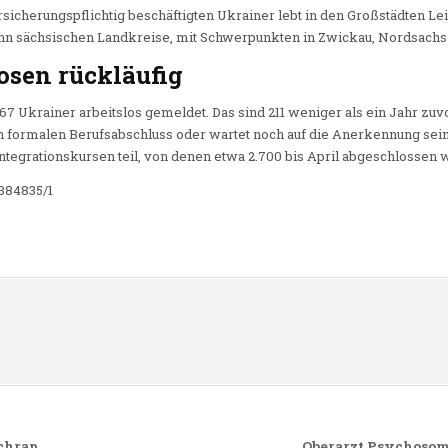
rsicherungspflichtig beschäftigten Ukrainer lebt in den Großstädten L
 zehn sächsischen Landkreise, mit Schwerpunkten in Zwickau, Nordsach
losen rückläufig
7 Ukrainer arbeitslos gemeldet. Das sind 211 weniger als ein Jahr zuvo
n formalen Berufsabschluss oder wartet noch auf die Anerkennung seine
ntegrationskursen teil, von denen etwa 2.700 bis April abgeschlossen 
384835/1
n
schrap
Oberarzt Psychosom