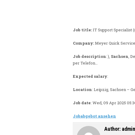
Job title:
IT Support Specialist 
Company:
Meyer Quick Service 
Job description
: ),
Sachsen
, D
per Telefon…
Expected salary
:
Location
: Leipzig, Sachsen – G
Job date
: Wed, 09 Apr 2025 05:
Jobabgebot ansehen
Author:
admi