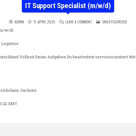
IT Support Specialist (m/w/d)
ON IT SUPPORT SPECIALIST 
POSTED IN
ADMIN
11. APRIL 2025
LEAVE A COMMENT
UNCATEGORIZED
(m/w/d)
Logistics
eutschland Vollzeit Deine Aufgaben Du bearbeitest serviceorientiert M
erichshain, Sachsen
36:22 GMT
n