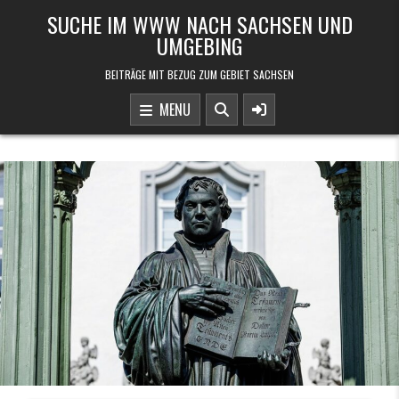
Skip to content
SUCHE IM WWW NACH SACHSEN UND
UMGEBING
BEITRÄGE MIT BEZUG ZUM GEBIET SACHSEN
MENU