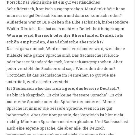
Porsch:
Das Sächsische ist ein gut verständliches
Schriftdeutsch, komisch ausgesprochen. Man denkt: Wie kann
man nur so gut Deutsch können und dann so komisch reden?
Außerdem war zu DDR-Zeiten die Elite sächsisch, insbesondere
Walter Ulbricht. Das hat auch nicht zur Beliebtheit beigetragen.
Warum wird Bairisch oder der Rheinländer Dialekt als
schön empfunden, das Sächsische aber nicht?
Das ist ganz einfach: Weil es nicht verstanden wird, weil diese
Dialekte eine ganze Sprache sind. Das Sächsische ist Hoch-
oder besser Standarddeutsch, komisch ausgesprochen. Aber
jeder versteht die Sachsen und sagt: Wie reden die denn?
Trotzdem ist das Sächsische im Fernsehen so gut wie nie
untertitelt, weil es jeder versteht.
Ist Sächsisch also das richtigere, das bessere Deutsch?
Da bin ich skeptisch. Es gibt keine “bessere Sprache”. Es gibt
nur meine Sprache oder die Sprache der anderen. Meine
Sprache ist immer die bessere Sprache, weil ich sie gut
beherrsche. Aber der Komparativ, der Vergleich ist hier nicht
richtig. Man kann Sprachen nicht vergleichen. Und Sächsisch ist
auch eine eigene Sprache, die aber alle, die Deutsch
beherrschen, gut verstehen und nicht als eigene Sprache