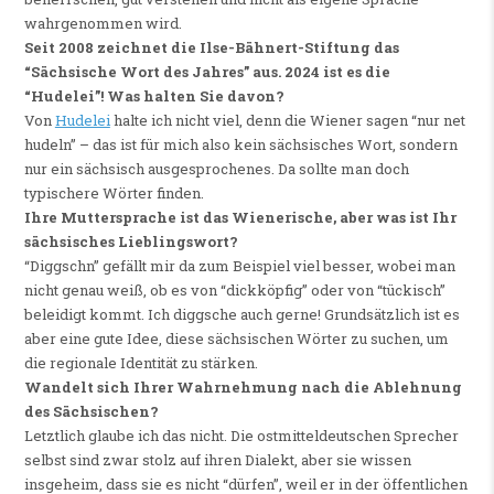
wahrgenommen wird.
Seit 2008 zeichnet die Ilse-Bähnert-Stiftung das
“Sächsische Wort des Jahres” aus. 2024 ist es die
“Hudelei”! Was halten Sie davon?
Von
Hudelei
halte ich nicht viel, denn die Wiener sagen “nur net
hudeln” – das ist für mich also kein sächsisches Wort, sondern
nur ein sächsisch ausgesprochenes. Da sollte man doch
typischere Wörter finden.
Ihre Muttersprache ist das Wienerische, aber was ist Ihr
sächsisches Lieblingswort?
“Diggschn” gefällt mir da zum Beispiel viel besser, wobei man
nicht genau weiß, ob es von “dickköpfig” oder von “tückisch”
beleidigt kommt. Ich diggsche auch gerne! Grundsätzlich ist es
aber eine gute Idee, diese sächsischen Wörter zu suchen, um
die regionale Identität zu stärken.
Wandelt sich Ihrer Wahrnehmung nach die Ablehnung
des Sächsischen?
Letztlich glaube ich das nicht. Die ostmitteldeutschen Sprecher
selbst sind zwar stolz auf ihren Dialekt, aber sie wissen
insgeheim, dass sie es nicht “dürfen”, weil er in der öffentlichen