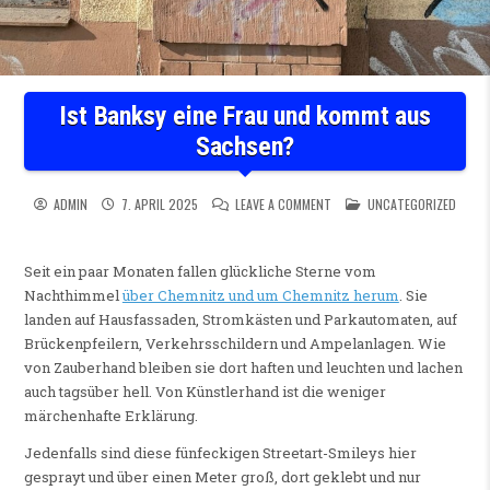
Ist Banksy eine Frau und kommt aus
Sachsen?
ON IST BANKSY EINE FRAU U
POSTED IN
ADMIN
7. APRIL 2025
LEAVE A COMMENT
UNCATEGORIZED
Seit ein paar Monaten fallen glückliche Sterne vom
Nachthimmel
über Chemnitz und um Chemnitz herum
. Sie
landen auf Hausfassaden, Stromkästen und Parkautomaten, auf
Brückenpfeilern, Verkehrsschildern und Ampelanlagen. Wie
von Zauberhand bleiben sie dort haften und leuchten und lachen
auch tagsüber hell. Von Künstlerhand ist die weniger
märchenhafte Erklärung.
Jedenfalls sind diese fünfeckigen Streetart-Smileys hier
gesprayt und über einen Meter groß, dort geklebt und nur