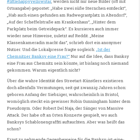
#littlehappyyellowstar
, werden nicht nur neue Bilder (oft mit
Ortsangabe) gepostet: „Habe zwei süße Sternchen entdeckt“,
„Hab auch einen gefunden am Radwegrastplatz in Altendorf“,
„Auf der Scheffelstraße am Krankenhaus“, „Hinter dem
Parkplatz beim Getreidepark“. Es kursieren auch immer
wieder neue Hinweise, zuletzt auf Reddit. „Meine
Klassenkameradin macht das“, schrieb dort ein anonymer
Nutzer. Und die Lokalpresse fragte sogleich:
„Ist der
Chemnitzer Banksy eine Frau?“
Nur auf die Idee, dass Banksy
eine Frau aus Chemnitz sein könnte, ist bislang noch niemand
gekommen. Warum eigentlich nicht?
Über die wahre Identität des Streetart-Künstlers existieren
doch allenfalls Vermutungen, seit gut zwanzig Jahren schon:
geboren Anfang der Siebziger, wahrscheinlich in Bristol,
womöglich steckt ein gewisser Robin Gunningham hinter dem
Pseudonym. Oder Robert Del Naja, der Sänger von Massive
Attack. Der habe oft an Orten Konzerte gespielt, wo auch
Banksys Schablonengraffiti auftauchten. Aber was heißt das
schon?
Ernst zu nehmende Gegenbeweise für die Banksy-ist-eine-