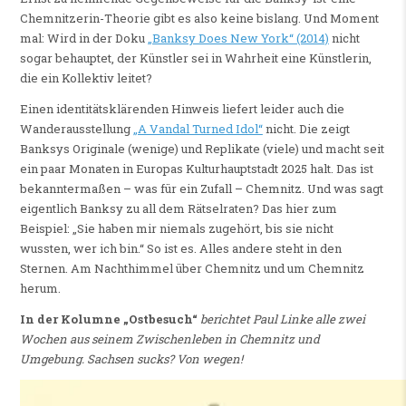
Chemnitzerin-Theorie gibt es also keine bislang. Und Moment
mal: Wird in der Doku
„Banksy Does New York“ (2014)
nicht
sogar behauptet, der Künstler sei in Wahrheit eine Künstlerin,
die ein Kollektiv leitet?
Einen identitätsklärenden Hinweis liefert leider auch die
Wanderausstellung
„A Vandal Turned Idol“
nicht. Die zeigt
Banksys Originale (wenige) und Replikate (viele) und macht seit
ein paar Monaten in Europas Kulturhauptstadt 2025 halt. Das ist
bekanntermaßen – was für ein Zufall – Chemnitz. Und was sagt
eigentlich Banksy zu all dem Rätselraten? Das hier zum
Beispiel: „Sie haben mir niemals zugehört, bis sie nicht
wussten, wer ich bin.“ So ist es. Alles andere steht in den
Sternen. Am Nachthimmel über Chemnitz und um Chemnitz
herum.
In der Kolumne „Ostbesuch“
berichtet Paul Linke alle zwei
Wochen aus seinem Zwischenleben in Chemnitz und
Umgebung. Sachsen sucks? Von wegen!