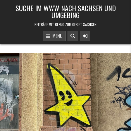
Skip to content
SUCHE IM WWW NACH SACHSEN UND
UMGEBING
BEITRÄGE MIT BEZUG ZUM GEBIET SACHSEN
MENU