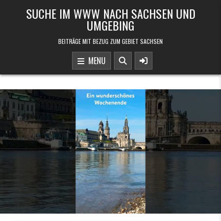
Skip to content
SUCHE IM WWW NACH SACHSEN UND
UMGEBING
BEITRÄGE MIT BEZUG ZUM GEBIET SACHSEN
MENU