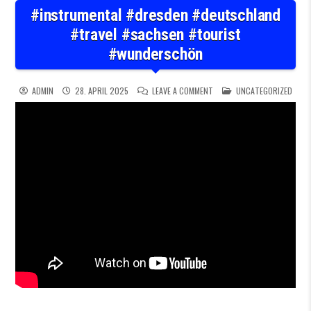
#instrumental #dresden #deutschland
#travel #sachsen #tourist
#wunderschön
ON #INSTRUMENTAL #DRESD
POSTED IN
ADMIN
28. APRIL 2025
LEAVE A COMMENT
UNCATEGORIZED