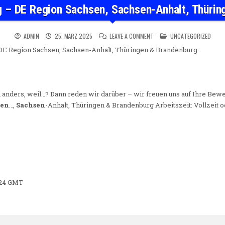
g – DE Region Sachsen, Sachsen-Anhalt, Thüri
ON INITIATIVBEWERBUNG – 
POSTED IN
ADMIN
25. MÄRZ 2025
LEAVE A COMMENT
UNCATEGORIZED
DE Region Sachsen, Sachsen-Anhalt, Thüringen & Brandenburg
nd anders, weil…? Dann reden wir darüber – wir freuen uns auf Ihre Bewe
sen
…,
Sachsen
-Anhalt, Thüringen & Brandenburg Arbeitszeit: Vollzeit o
0:24 GMT