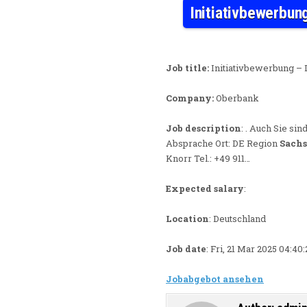
Initiativbewerbun
Job title:
Initiativbewerbung – 
Company:
Oberbank
Job description
: . Auch Sie si
Absprache Ort: DE Region
Sach
Knorr Tel.: +49 911…
Expected salary
:
Location
: Deutschland
Job date
: Fri, 21 Mar 2025 04:4
Jobabgebot ansehen