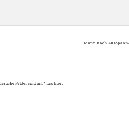
n
Mann nach Autopanne 
derliche Felder sind mit
*
markiert