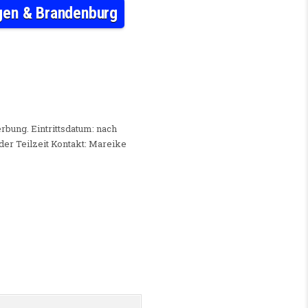
ngen & Brandenburg
DE REGION SACHSEN, SACHSEN-ANHALT, THÜRINGEN & BRANDENBURG
rbung. Eintrittsdatum: nach
der Teilzeit Kontakt: Mareike