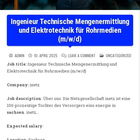
Ingenieur Technische Mengenermittlung
und Elektrotechnik für Rohrmedien
(m/w/d)
ON INGENIEUR TECHNISCHE 
POSTED IN
ADMIN
10. APRIL 2025
LEAVE A COMMENT
UNCATEGORIZED
Job title:
Ingenieur Technische Mengenermittlung und
Elektrotechnik für Rohrmedien (m/w/d)
Company:
inetz
Job description
: Über uns: Die Netzgesellschaft inetz ist eine
100-prozentige Tochter des Versorgers eins energie in
sachsen
. inetz…
Expected salary
:
Location
: Sachsen