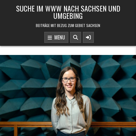
Skip to content
SUCHE IM WWW NACH SACHSEN UND
UMGEBING
BEITRÄGE MIT BEZUG ZUM GEBIET SACHSEN
MENU