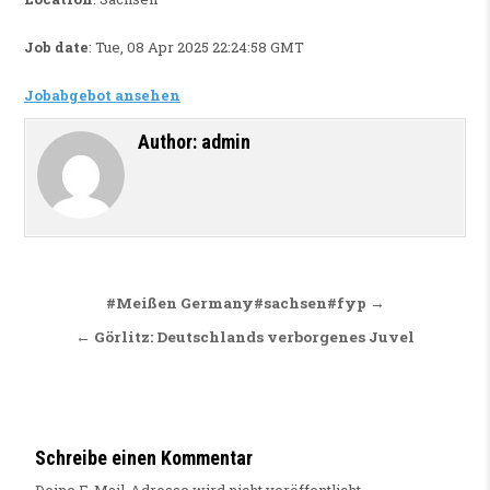
Job date
: Tue, 08 Apr 2025 22:24:58 GMT
Jobabgebot ansehen
Author:
admin
Beitragsnavigation
#Meißen Germany#sachsen#fyp →
← Görlitz: Deutschlands verborgenes Juvel
Schreibe einen Kommentar
Deine E-Mail-Adresse wird nicht veröffentlicht.