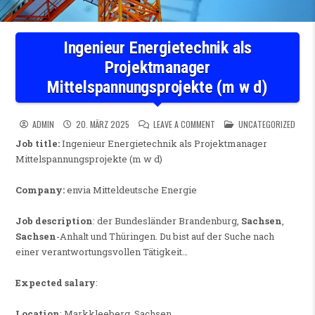
Ingenieur Energietechnik als
Projektmanager
Mittelspannungsprojekte (m w d)
ON INGENIEUR ENERGIETECH
POSTED IN
ADMIN
20. MÄRZ 2025
LEAVE A COMMENT
UNCATEGORIZED
Job title:
Ingenieur Energietechnik als Projektmanager
Mittelspannungsprojekte (m w d)
Company:
envia Mitteldeutsche Energie
Job description
: der Bundesländer Brandenburg,
Sachsen
,
Sachsen
-Anhalt und Thüringen. Du bist auf der Suche nach
einer verantwortungsvollen Tätigkeit…
Expected salary
:
Location
: Markkleeberg, Sachsen