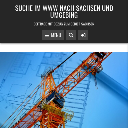
Skip to content
SUCHE IM WWW NACH SACHSEN UND
UMGEBING
BEITRÄGE MIT BEZUG ZUM GEBIET SACHSEN
MENU