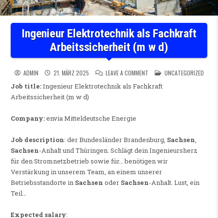
Ingenieur Elektrotechnik als Fachkraft
Arbeitssicherheit (m w d)
ON INGENIEUR ELEKTROTECHN
POSTED IN
ADMIN
21. MÄRZ 2025
LEAVE A COMMENT
UNCATEGORIZED
Job title:
Ingenieur Elektrotechnik als Fachkraft
Arbeitssicherheit (m w d)
Company:
envia Mitteldeutsche Energie
Job description
: der Bundesländer Brandenburg,
Sachsen
,
Sachsen
-Anhalt und Thüringen. Schlägt dein Ingenieursherz
für den Stromnetzbetrieb sowie für… benötigen wir
Verstärkung in unserem Team, an einem unserer
Betriebsstandorte in
Sachsen
oder
Sachsen
-Anhalt. Lust, ein
Teil…
Expected salary
: