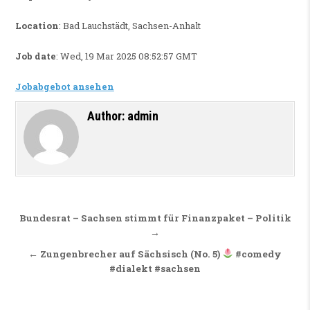
Location
: Bad Lauchstädt, Sachsen-Anhalt
Job date
: Wed, 19 Mar 2025 08:52:57 GMT
Jobabgebot ansehen
Author:
admin
Beitragsnavigation
Bundesrat – Sachsen stimmt für Finanzpaket – Politik
→
← Zungenbrecher auf Sächsisch (No. 5)
#comedy
#dialekt #sachsen