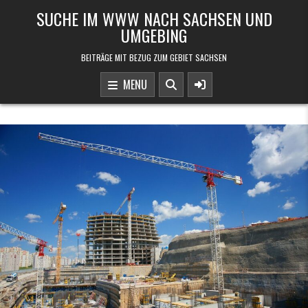
Skip to content
SUCHE IM WWW NACH SACHSEN UND
UMGEBING
BEITRÄGE MIT BEZUG ZUM GEBIET SACHSEN
MENU