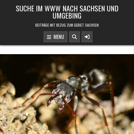
Skip to content
SUCHE IM WWW NACH SACHSEN UND
UMGEBING
BEITRÄGE MIT BEZUG ZUM GEBIET SACHSEN
MENU