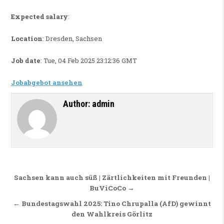
Expected salary
:
Location
: Dresden, Sachsen
Job date
: Tue, 04 Feb 2025 23:12:36 GMT
Jobabgebot ansehen
Author:
admin
Beitragsnavigation
Sachsen kann auch süß | Zärtlichkeiten mit Freunden |
BuViCoCo →
← Bundestagswahl 2025: Tino Chrupalla (AfD) gewinnt
den Wahlkreis Görlitz