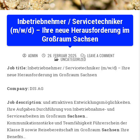
Inbetriebnehmer / Servicetechniker
(m/w/d) – Ihre neue Herausforderung im
Großraum Sachsen
ON INBETRIEBNE
ADMIN
26. FEBRUAR 2025
LEAVE A COMMENT
POSTED IN
UNCATEGORIZED
Job title:
Inbetriebnehmer / Servicetechniker (m/w/d) – Ihre
neue Herausforderung im Großraum Sachsen
Company:
DIS AG
Job description
: und attraktiven Entwicklungsmöglichkeiten.
Ihre Aufgaben Durchführung von Inbetriebnahme- und
Servicearbeiten im Großraum
Sachsen
…
Kommunikationsstärke und Teamfähigkeit Führerschein der
Klasse B sowie Reisebereitschaft im Großraum
Sachsen
Ihre
Benefits…