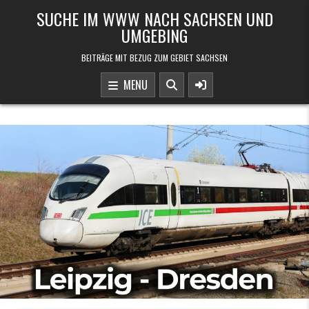
Skip to content
SUCHE IM WWW NACH SACHSEN UND
UMGEBING
BEITRÄGE MIT BEZUG ZUM GEBIET SACHSEN
MENU