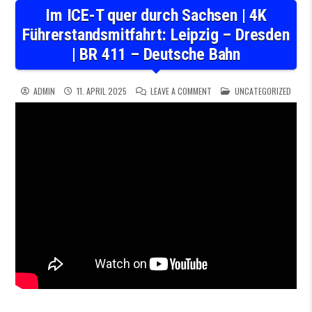
Im ICE-T quer durch Sachsen | 4K
Führerstandsmitfahrt: Leipzig – Dresden
| BR 411 – Deutsche Bahn
ON IM ICE-T QUER DURCH SA
POSTED IN
ADMIN
11. APRIL 2025
LEAVE A COMMENT
UNCATEGORIZED