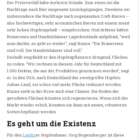
Der Preisverfall habe mehrere Gründe. Zum einen sei die
Nachfrage nach Bier insgesamt zurückgegangen. Zweitens sei
insbesondere die Nachfrage nach sogenannten Craft-Bieren –
also hochwertigen, sehr aromatischen Bieren mit einem meist
sehr hohen Hopfengehalt – eingebrochen. Und drittens hätten
Brauereien und Handelshäuser Lagerbestände aufgebaut, “weil
man dachte, es geht so weiter”, sagt Kunze. “Die Brauereien
sind voll. Die Handelshäuser sind voll.”
Deshalb empfiehlt er den Hopfenpflanzern dringend, Flächen
zu roden. “Wir rechnen in diesem Jahr für Deutschland mit
1.000 Hektar, die aus der Produktion genommen werden”, sagt
er. In den USA, nach Deutschland das zweitgrößte Hopfen-
Anbau-Land, sei schon viel mehr Fläche reduziert worden.
Kunze sieht in der Krise auch eine Chance: Die Boden der
gerodeten Flächen könnten sich regenerieren. Wenn sich der
Markt wieder erholt, könnten sie dann mit neuen, robusteren
Sorten bepflanzt werden.
Es geht um die Existenz
Für den
Lautitz
er Hopfenbauer Jörg Bogensberger ist diese