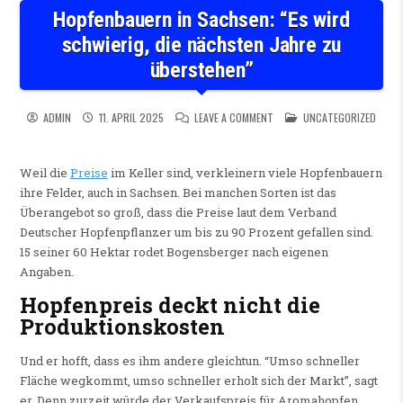
Hopfenbauern in Sachsen: “Es wird
schwierig, die nächsten Jahre zu
überstehen”
ON HOPFENBAUERN IN SACHSE
POSTED IN
ADMIN
11. APRIL 2025
LEAVE A COMMENT
UNCATEGORIZED
Weil die
Preise
im Keller sind, verkleinern viele Hopfenbauern
ihre Felder, auch in Sachsen. Bei manchen Sorten ist das
Überangebot so groß, dass die Preise laut dem Verband
Deutscher Hopfenpflanzer um bis zu 90 Prozent gefallen sind.
15 seiner 60 Hektar rodet Bogensberger nach eigenen
Angaben.
Hopfenpreis deckt nicht die
Produktionskosten
Und er hofft, dass es ihm andere gleichtun. “Umso schneller
Fläche wegkommt, umso schneller erholt sich der Markt”, sagt
er. Denn zurzeit würde der Verkaufspreis für Aromahopfen