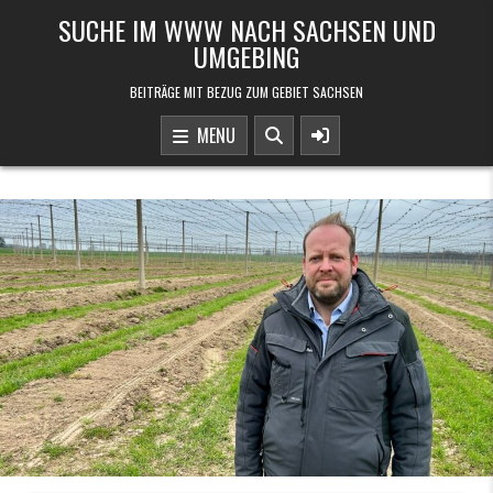
Skip to content
SUCHE IM WWW NACH SACHSEN UND
UMGEBING
BEITRÄGE MIT BEZUG ZUM GEBIET SACHSEN
MENU