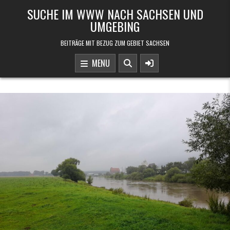
Skip to content
SUCHE IM WWW NACH SACHSEN UND
UMGEBING
BEITRÄGE MIT BEZUG ZUM GEBIET SACHSEN
MENU