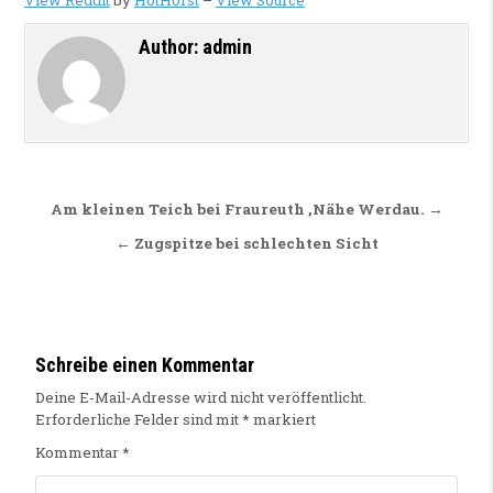
View Reddit
by
HotHorst
–
View Source
Author:
admin
Beitragsnavigation
Am kleinen Teich bei Fraureuth ,Nähe Werdau. →
← Zugspitze bei schlechten Sicht
Schreibe einen Kommentar
Deine E-Mail-Adresse wird nicht veröffentlicht.
Erforderliche Felder sind mit
*
markiert
Kommentar
*