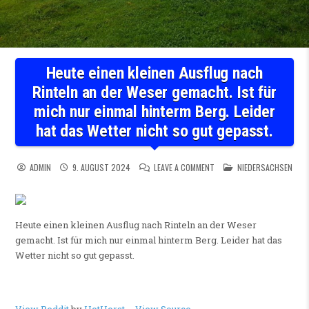
Heute einen kleinen Ausflug nach
Rinteln an der Weser gemacht. Ist für
mich nur einmal hinterm Berg. Leider
hat das Wetter nicht so gut gepasst.
ON HEUTE EINEN KLEINEN A
POSTED IN
ADMIN
9. AUGUST 2024
LEAVE A COMMENT
NIEDERSACHSEN
Heute einen kleinen Ausflug nach Rinteln an der Weser
gemacht. Ist für mich nur einmal hinterm Berg. Leider hat das
Wetter nicht so gut gepasst.