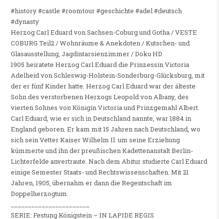
#history #castle #roomtour #geschichte #adel #deutsch
#dynasty
Herzog Carl Eduard von Sachsen-Coburg und Gotha / VESTE
COBURG Teil2 / Wohnräume & Anekdoten / Kutschen- und
Glasausstellung, Jagdintarsienzimmer / Doku HD
1905 heiratete Herzog Carl Eduard die Prinzessin Victoria
Adelheid von Schleswig-Holstein-Sonderburg-Glücksburg, mit
der er fünf Kinder hatte. Herzog Carl Eduard war der älteste
Sohn des verstorbenen Herzogs Leopold von Albany, des
vierten Sohnes von Königin Victoria und Prinzgemahl Albert.
Carl Eduard, wie er sich in Deutschland nannte, war 1884 in
England geboren. Er kam mit 15 Jahren nach Deutschland, wo
sich sein Vetter Kaiser Wilhelm Il. um seine Erziehung
kümmerte und ihn der preußischen Kadettenanstalt Berlin-
Lichterfelde anvertraute. Nach dem Abitur studierte Carl Eduard
einige Semester Staats- und Rechtswissenschaften. Mit 21
Jahren, 1905, übernahm er dann die Regentschaft im
Doppelherzogtum.
_______________________
SERIE: Festung Königstein – IN LAPIDE REGIS