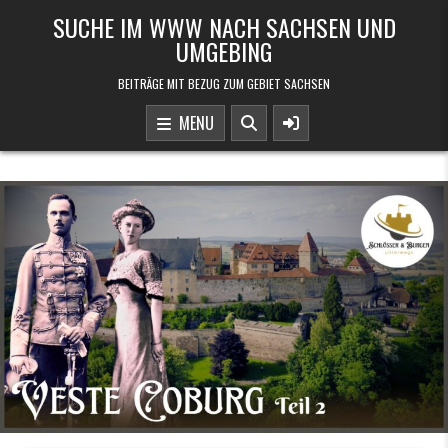
Skip to content
SUCHE IM WWW NACH SACHSEN UND
UMGEBING
BEITRÄGE MIT BEZUG ZUM GEBIET SACHSEN
MENU