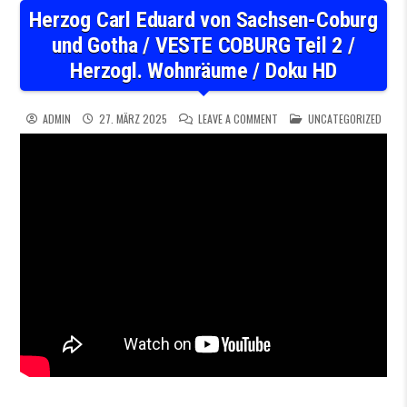
Herzog Carl Eduard von Sachsen-Coburg
und Gotha / VESTE COBURG Teil 2 /
Herzogl. Wohnräume / Doku HD
ON HERZOG CARL EDUARD VO
POSTED IN
ADMIN
27. MÄRZ 2025
LEAVE A COMMENT
UNCATEGORIZED