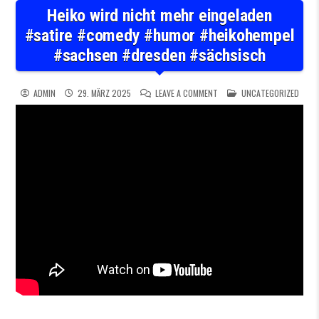
Heiko wird nicht mehr eingeladen
#satire #comedy #humor #heikohempel
#sachsen #dresden #sächsisch
ON HEIKO WIRD NICHT MEHR
POSTED IN
ADMIN
29. MÄRZ 2025
LEAVE A COMMENT
UNCATEGORIZED