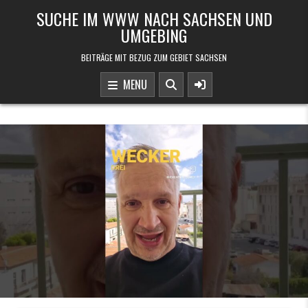
Skip to content
SUCHE IM WWW NACH SACHSEN UND
UMGEBING
BEITRÄGE MIT BEZUG ZUM GEBIET SACHSEN
MENU