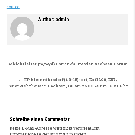
source
Author:
admin
Beitragsnavigation
Schichtleiter (m/w/d) Domino’s Dresden Sachsen Forum
→
← HP kleinröhrsdorf(t.8-15)- ort, Eci1200, E57,
Feuerwehrhaus in Sachsen, S8 am 25.03.25 um 16.21 Uhr
Schreibe einen Kommentar
Deine E-Mail-Adresse wird nicht veröffentlicht.
Erforderliche Felder sind mit
*
markiert