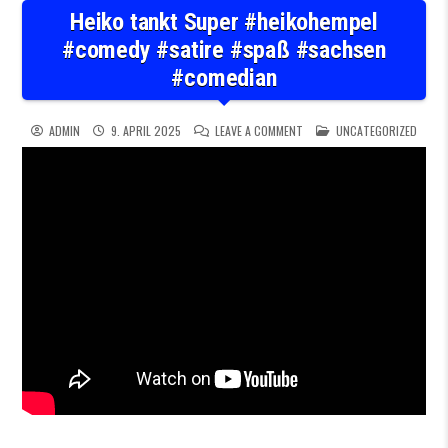
Heiko tankt Super #heikohempel
#comedy #satire #spaß #sachsen
#comedian
ON HEIKO TANKT SUPER #HEI
POSTED IN
ADMIN
9. APRIL 2025
LEAVE A COMMENT
UNCATEGORIZED