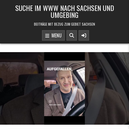
Skip to content
SUCHE IM WWW NACH SACHSEN UND
UMGEBING
BEITRÄGE MIT BEZUG ZUM GEBIET SACHSEN
MENU