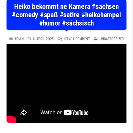
Heiko bekommt ne Kamera #sachsen
#comedy #spaß #satire #heikohempel
#humor #sächsisch
ON HEIKO BEKOMMT NE KAMER
POSTED IN
ADMIN
6. APRIL 2025
LEAVE A COMMENT
UNCATEGORIZED