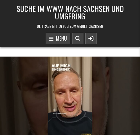
Skip to content
SUCHE IM WWW NACH SACHSEN UND
UMGEBING
BEITRÄGE MIT BEZUG ZUM GEBIET SACHSEN
MENU