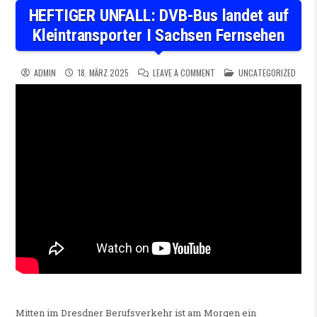
HEFTIGER UNFALL: DVB-Bus landet auf
Kleintransporter I Sachsen Fernsehen
ON HEFTIGER UNFALL: DVB-B
POSTED IN
ADMIN
18. MÄRZ 2025
LEAVE A COMMENT
UNCATEGORIZED
Mitten im Dresdner Berufsverkehr ist am Morgen ein