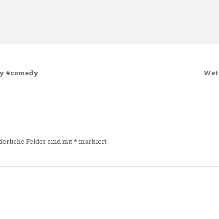
n
ny #comedy
Wet
derliche Felder sind mit
*
markiert