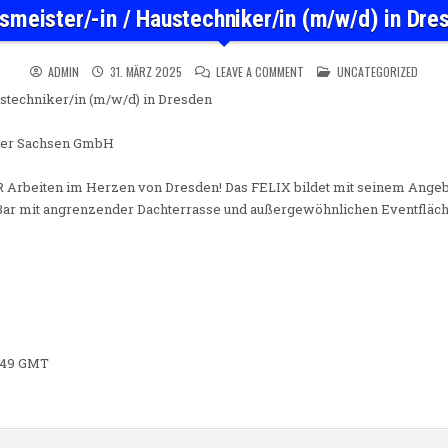
smeister/-in / Haustechniker/in (m/w/d) in Dre
ON HAUSMEISTER/-IN / HAUS
POSTED IN
ADMIN
31. MÄRZ 2025
LEAVE A COMMENT
UNCATEGORIZED
stechniker/in (m/w/d) in Dresden
ber Sachsen GmbH
 Arbeiten im Herzen von Dresden! Das FELIX bildet mit seinem Angeb
Bar mit angrenzender Dachterrasse und außergewöhnlichen Eventfläc
2:49 GMT