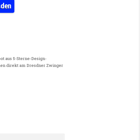
sden
TECHNIKER/IN (M/W/D) IN DRESDEN
ot aus 5-Sterne-Design-
hen direkt am Dresdner Zwinger