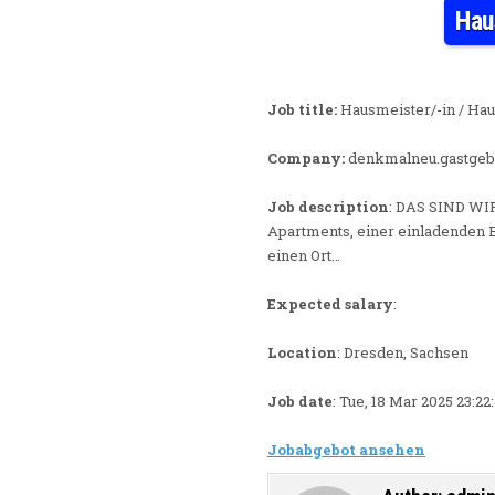
Hau
Job title:
Hausmeister/-in / Hau
Company:
denkmalneu.gastge
Job description
: DAS SIND WIR
Apartments, einer einladenden 
einen Ort…
Expected salary
:
Location
: Dresden, Sachsen
Job date
: Tue, 18 Mar 2025 23:2
Jobabgebot ansehen