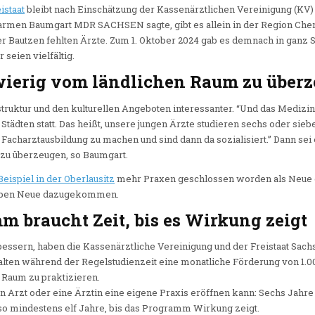
istaat
bleibt nach Einschätzung der Kassenärztlichen Vereinigung (KV)
Carmen Baumgart MDR SACHSEN sagte, gibt es allein in der Region Chem
der Bautzen fehlten Ärzte. Zum 1. Oktober 2024 gab es demnach in ganz
 seien vielfältig.
wierig vom ländlichen Raum zu über
astruktur und den kulturellen Angeboten interessanter. “Und das Medizi
Städten statt. Das heißt, unsere jungen Ärzte studieren sechs oder sieb
 Facharztausbildung zu machen und sind dann da sozialisiert.” Dann sei 
zu überzeugen, so Baumgart.
eispiel in der Oberlausitz
mehr Praxen geschlossen worden als Neue e
ieben Neue dazugekommen.
 braucht Zeit, bis es Wirkung zeigt
essern, haben die Kassenärztliche Vereinigung und der Freistaat Sac
alten während der Regelstudienzeit eine monatliche Förderung von 1.00
 Raum zu praktizieren.
ein Arzt oder eine Ärztin eine eigene Praxis eröffnen kann: Sechs Jahre
lso mindestens elf Jahre, bis das Programm Wirkung zeigt.