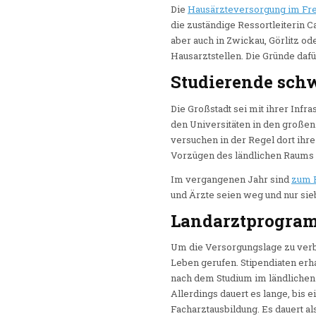
Die
Hausärzteversorgung im Fre
die zuständige Ressortleiterin 
aber auch in Zwickau, Görlitz o
Hausarztstellen. Die Gründe dafür
Studierende sch
Die Großstadt sei mit ihrer Infr
den Universitäten in den großen 
versuchen in der Regel dort ihre
Vorzügen des ländlichen Raums 
Im vergangenen Jahr sind
zum B
und Ärzte seien weg und nur s
Landarztprogramm
Um die Versorgungslage zu verb
Leben gerufen. Stipendiaten erh
nach dem Studium im ländlichen
Allerdings dauert es lange, bis 
Facharztausbildung. Es dauert a