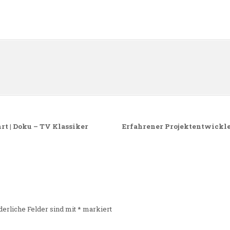
n
rt | Doku – TV Klassiker
Erfahrener Projektentwickl
derliche Felder sind mit
*
markiert