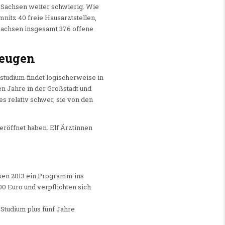
 Sachsen weiter schwierig. Wie
nitz 40 freie Hausarztstellen,
 Sachsen insgesamt 376 offene
zeugen
nstudium findet logischerweise in
en Jahre in der Großstadt und
es relativ schwer, sie von den
röffnet haben. Elf Ärztinnen
hsen 2013 ein Programm ins
0 Euro und verpflichten sich
 Studium plus fünf Jahre