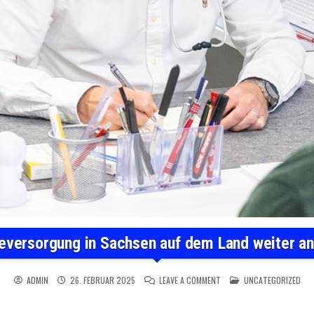
eversorgung in Sachsen auf dem Land weiter a
ON HAUSÄRZTEVERSORGUNG
POSTED IN
ADMIN
26. FEBRUAR 2025
LEAVE A COMMENT
UNCATEGORIZED