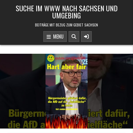
Skip to content
SUCHE IM WWW NACH SACHSEN UND
UMGEBING
BEITRÄGE MIT BEZUG ZUM GEBIET SACHSEN
MENU