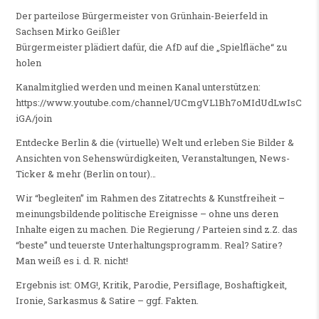
Der parteilose Bürgermeister von Grünhain-Beierfeld in
Sachsen Mirko Geißler
Bürgermeister plädiert dafür, die AfD auf die „Spielfläche“ zu
holen
Kanalmitglied werden und meinen Kanal unterstützen:
https://www.youtube.com/channel/UCmgVL1Bh7oMIdUdLwIsC
iGA/join
Entdecke Berlin & die (virtuelle) Welt und erleben Sie Bilder &
Ansichten von Sehenswürdigkeiten, Veranstaltungen, News-
Ticker & mehr (Berlin on tour)…
Wir “begleiten” im Rahmen des Zitatrechts & Kunstfreiheit –
meinungsbildende politische Ereignisse – ohne uns deren
Inhalte eigen zu machen. Die Regierung / Parteien sind z.Z. das
“beste” und teuerste Unterhaltungsprogramm. Real? Satire?
Man weiß es i. d. R. nicht!
Ergebnis ist: OMG!, Kritik, Parodie, Persiflage, Boshaftigkeit,
Ironie, Sarkasmus & Satire – ggf. Fakten.