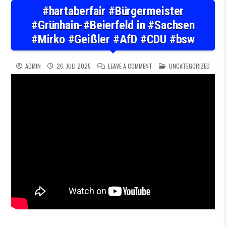
#hartaberfair #Bürgermeister
#Grünhain-#Beierfeld in #Sachsen
#Mirko #Geißler #AfD #CDU #bsw
ON #HARTABERFAIR #BÜRGERM
POSTED IN
ADMIN
26. JULI 2025
LEAVE A COMMENT
UNCATEGORIZED