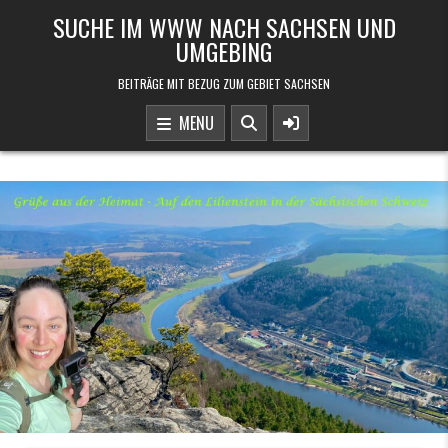
Skip to content
SUCHE IM WWW NACH SACHSEN UND
UMGEBING
BEITRÄGE MIT BEZUG ZUM GEBIET SACHSEN
MENU