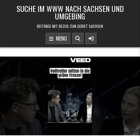
Skip to content
SUCHE IM WWW NACH SACHSEN UND
UMGEBING
BEITRÄGE MIT BEZUG ZUM GEBIET SACHSEN
MENU