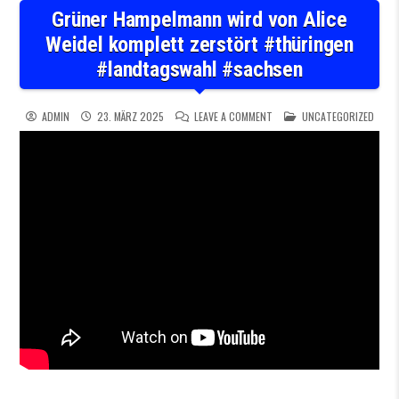
Grüner Hampelmann wird von Alice
Weidel komplett zerstört #thüringen
#landtagswahl #sachsen
ON GRÜNER HAMPELMANN WI
POSTED IN
ADMIN
23. MÄRZ 2025
LEAVE A COMMENT
UNCATEGORIZED