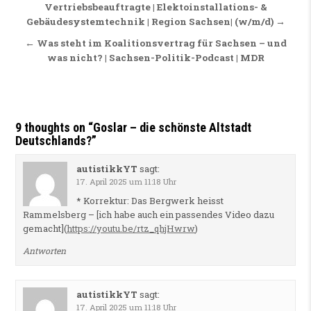
Beitragsnavigation
Vertriebsbeauftragte | Elektoinstallations- &
Gebäudesystemtechnik | Region Sachsen| (w/m/d) →
← Was steht im Koalitionsvertrag für Sachsen – und
was nicht? | Sachsen-Politik-Podcast | MDR
9 thoughts on “
Goslar – die schönste Altstadt
Deutschlands?
”
autistikkYT
sagt:
17. April 2025 um 11:18 Uhr
* Korrektur: Das Bergwerk heisst
Rammelsberg – [ich habe auch ein passendes Video dazu
gemacht](
https://youtu.be/rtz_qhjHwrw
)
Antworten
autistikkYT
sagt:
17. April 2025 um 11:18 Uhr