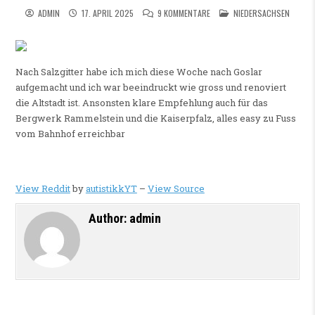
ZU GOSLAR – DIE SCHÖNSTE 
POSTED IN
ADMIN
17. APRIL 2025
9 KOMMENTARE
NIEDERSACHSEN
Nach Salzgitter habe ich mich diese Woche nach Goslar
aufgemacht und ich war beeindruckt wie gross und renoviert
die Altstadt ist. Ansonsten klare Empfehlung auch für das
Bergwerk Rammelstein und die Kaiserpfalz, alles easy zu Fuss
vom Bahnhof erreichbar
View Reddit
by
autistikkYT
–
View Source
Author:
admin