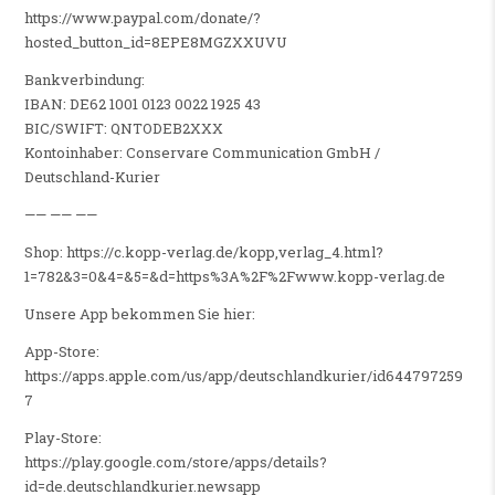
https://www.paypal.com/donate/?
hosted_button_id=8EPE8MGZXXUVU
Bankverbindung:
IBAN: DE62 1001 0123 0022 1925 43
BIC/SWIFT: QNTODEB2XXX
Kontoinhaber: Conservare Communication GmbH /
Deutschland-Kurier
—— —— ——
Shop: https://c.kopp-verlag.de/kopp,verlag_4.html?
1=782&3=0&4=&5=&d=https%3A%2F%2Fwww.kopp-verlag.de
Unsere App bekommen Sie hier:
App-Store:
https://apps.apple.com/us/app/deutschlandkurier/id644797259
7
Play-Store:
https://play.google.com/store/apps/details?
id=de.deutschlandkurier.newsapp