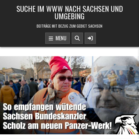
Skip to content
SUCHE IM WWW NACH SACHSEN UND
UMGEBING
BEITRÄGE MIT BEZUG ZUM GEBIET SACHSEN
MENU