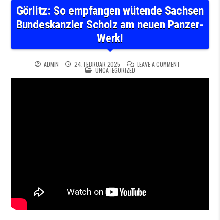
Görlitz: So empfangen wütende Sachsen
Bundeskanzler Scholz am neuen Panzer-
Werk!
ON GÖRLITZ: S
ADMIN
24. FEBRUAR 2025
LEAVE A COMMENT
POSTED IN
UNCATEGORIZED