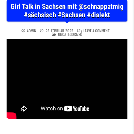
Girl Talk in Sachsen mit @schnappatmig
#sächsisch #Sachsen #dialekt
ON GIRL TALK I
ADMIN
26. FEBRUAR 2025
LEAVE A COMMENT
POSTED IN
UNCATEGORIZED