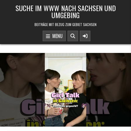
Skip to content
SUCHE IM WWW NACH SACHSEN UND
UMGEBING
BEITRÄGE MIT BEZUG ZUM GEBIET SACHSEN
MENU