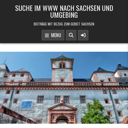
Skip to content
SUCHE IM WWW NACH SACHSEN UND
UMGEBING
BEITRÄGE MIT BEZUG ZUM GEBIET SACHSEN
MENU