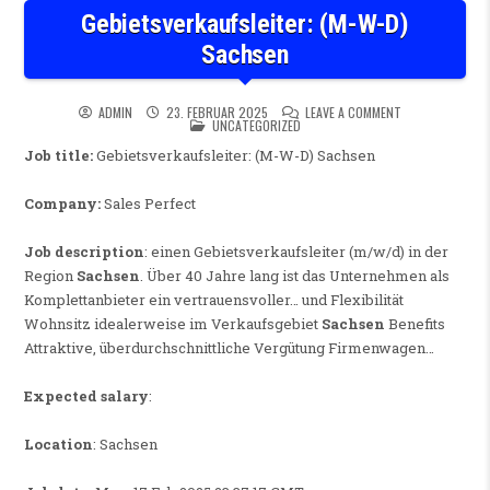
Gebietsverkaufsleiter: (M-W-D)
Sachsen
ON GEBIETSVERK
ADMIN
23. FEBRUAR 2025
LEAVE A COMMENT
POSTED IN
UNCATEGORIZED
Job title:
Gebietsverkaufsleiter: (M-W-D) Sachsen
Company:
Sales Perfect
Job description
: einen Gebietsverkaufsleiter (m/w/d) in der
Region
Sachsen
. Über 40 Jahre lang ist das Unternehmen als
Komplettanbieter ein vertrauensvoller… und Flexibilität
Wohnsitz idealerweise im Verkaufsgebiet
Sachsen
Benefits
Attraktive, überdurchschnittliche Vergütung Firmenwagen…
Expected salary
:
Location
: Sachsen