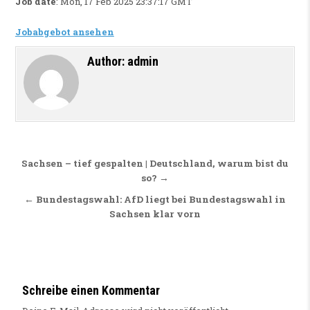
Job date
: Mon, 17 Feb 2025 23:37:17 GMT
Jobabgebot ansehen
Author:
admin
Beitragsnavigation
Sachsen – tief gespalten | Deutschland, warum bist du
so? →
← Bundestagswahl: AfD liegt bei Bundestagswahl in
Sachsen klar vorn
Schreibe einen Kommentar