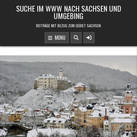
Skip to content
SUCHE IM WWW NACH SACHSEN UND
UMGEBING
BEITRÄGE MIT BEZUG ZUM GEBIET SACHSEN
MENU