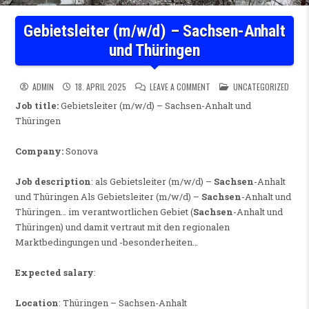
Gebietsleiter (m/w/d) – Sachsen-Anhalt
und Thüringen
ON GEBIETSLEITER (M/W/D)
POSTED IN
ADMIN
18. APRIL 2025
LEAVE A COMMENT
UNCATEGORIZED
Job title:
Gebietsleiter (m/w/d) – Sachsen-Anhalt und
Thüringen
Company:
Sonova
Job description
: als Gebietsleiter (m/w/d) –
Sachsen
-Anhalt
und Thüringen Als Gebietsleiter (m/w/d) –
Sachsen
-Anhalt und
Thüringen… im verantwortlichen Gebiet (
Sachsen
-Anhalt und
Thüringen) und damit vertraut mit den regionalen
Marktbedingungen und -besonderheiten…
Expected salary
:
Location
: Thüringen – Sachsen-Anhalt