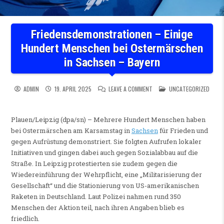
Friedensdemonstrationen – Einige
Hundert Menschen bei Ostermärschen
in Sachsen – Bayern
ON FRIEDENSDEMONSTRATION
POSTED IN
ADMIN
19. APRIL 2025
LEAVE A COMMENT
UNCATEGORIZED
Plauen/Leipzig (dpa/sn) – Mehrere Hundert Menschen haben
bei Ostermärschen am Karsamstag in
Sachsen
für Frieden und
gegen Aufrüstung demonstriert. Sie folgten Aufrufen lokaler
Initiativen und gingen dabei auch gegen Sozialabbau auf die
Straße. In Leipzig protestierten sie zudem gegen die
Wiedereinführung der Wehrpflicht, eine „Militarisierung der
Gesellschaft“ und die Stationierung von US-amerikanischen
Raketen in Deutschland. Laut Polizei nahmen rund 350
Menschen der Aktion teil, nach ihren Angaben blieb es
friedlich.