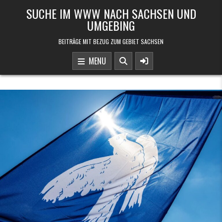
Skip to content
SUCHE IM WWW NACH SACHSEN UND
UMGEBING
BEITRÄGE MIT BEZUG ZUM GEBIET SACHSEN
MENU