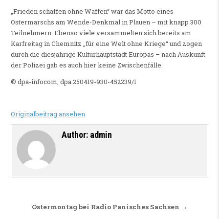
„Frieden schaffen ohne Waffen“ war das Motto eines
Ostermarschs am Wende-Denkmal in Plauen – mit knapp 300
Teilnehmern. Ebenso viele versammelten sich bereits am
Karfreitag in Chemnitz „für eine Welt ohne Kriege“ und zogen
durch die diesjährige Kulturhauptstadt Europas – nach Auskunft
der Polizei gab es auch hier keine Zwischenfälle.
© dpa-infocom, dpa:250419-930-452239/1
Originalbeitrag ansehen
Author:
admin
Beitragsnavigation
Ostermontag bei Radio Panisches Sachsen →