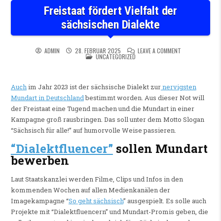
Freistaat fördert Vielfalt der
sächsischen Dialekte
ON FREISTAAT F
ADMIN
28. FEBRUAR 2025
LEAVE A COMMENT
POSTED IN
UNCATEGORIZED
Auch
im Jahr 2023 ist der sächsische Dialekt zur
nervigsten
Mundart in Deutschland
bestimmt worden. Aus dieser Not will
der Freistaat eine Tugend machen und die Mundart in einer
Kampagne groß rausbringen. Das soll unter dem Motto Slogan
“Sächsisch für alle!” auf humorvolle Weise passieren.
“Dialektfluencer”
sollen Mundart
bewerben
Laut Staatskanzlei werden Filme, Clips und Infos in den
kommenden Wochen auf allen Medienkanälen der
Imagekampagne “
So geht sächsisch
” ausgespielt. Es solle auch
Projekte mit “Dialektfluencern” und Mundart-Promis geben, die