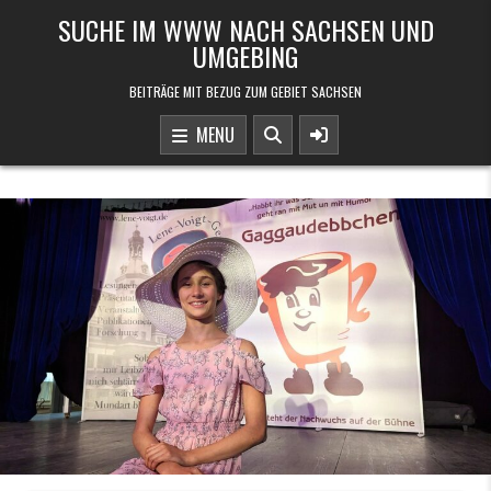
Skip to content
SUCHE IM WWW NACH SACHSEN UND
UMGEBING
BEITRÄGE MIT BEZUG ZUM GEBIET SACHSEN
MENU