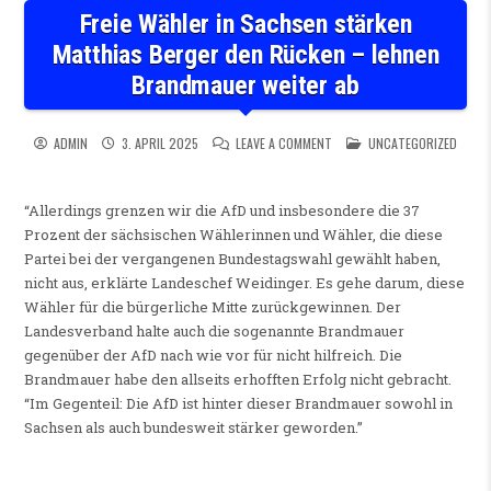
Freie Wähler in Sachsen stärken
Matthias Berger den Rücken – lehnen
Brandmauer weiter ab
ON FREIE WÄHLER IN SACHSE
POSTED IN
ADMIN
3. APRIL 2025
LEAVE A COMMENT
UNCATEGORIZED
“Allerdings grenzen wir die AfD und insbesondere die 37
Prozent der sächsischen Wählerinnen und Wähler, die diese
Partei bei der vergangenen Bundestagswahl gewählt haben,
nicht aus, erklärte Landeschef Weidinger. Es gehe darum, diese
Wähler für die bürgerliche Mitte zurückgewinnen. Der
Landesverband halte auch die sogenannte Brandmauer
gegenüber der AfD nach wie vor für nicht hilfreich. Die
Brandmauer habe den allseits erhofften Erfolg nicht gebracht.
“Im Gegenteil: Die AfD ist hinter dieser Brandmauer sowohl in
Sachsen als auch bundesweit stärker geworden.”