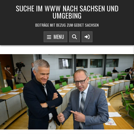
Skip to content
SUCHE IM WWW NACH SACHSEN UND
UMGEBING
BEITRÄGE MIT BEZUG ZUM GEBIET SACHSEN
MENU