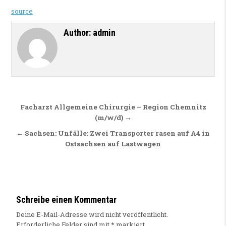
source
Author:
admin
Beitragsnavigation
Facharzt Allgemeine Chirurgie – Region Chemnitz
(m/w/d) →
← Sachsen: Unfälle: Zwei Transporter rasen auf A4 in
Ostsachsen auf Lastwagen
Schreibe einen Kommentar
Deine E-Mail-Adresse wird nicht veröffentlicht.
Erforderliche Felder sind mit
*
markiert