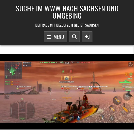
Skip to content
SUCHE IM WWW NACH SACHSEN UND
UMGEBING
BEITRÄGE MIT BEZUG ZUM GEBIET SACHSEN
MENU