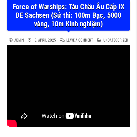
Force of Warships: Tàu Châu Âu Cấp IX
DE Sachsen (Sử thi: 100m Bạc, 5000
vàng, 10m Kinh nghiệm)
ON FORCE OF WARSHIPS: TÀU
POSTED IN
ADMIN
16. APRIL 2025
LEAVE A COMMENT
UNCATEGORIZED