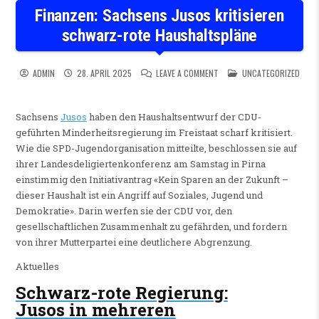
Finanzen: Sachsens Jusos kritisieren
schwarz-rote Haushaltspläne
ON FINANZEN: SACHSENS JU
POSTED IN
ADMIN
28. APRIL 2025
LEAVE A COMMENT
UNCATEGORIZED
Sachsens
Jusos
haben den Haushaltsentwurf der CDU-
geführten Minderheitsregierung im Freistaat scharf kritisiert.
Wie die SPD-Jugendorganisation mitteilte, beschlossen sie auf
ihrer Landesdeligiertenkonferenz am Samstag in Pirna
einstimmig den Initiativantrag «Kein Sparen an der Zukunft –
dieser Haushalt ist ein Angriff auf Soziales, Jugend und
Demokratie». Darin werfen sie der CDU vor, den
gesellschaftlichen Zusammenhalt zu gefährden, und fordern
von ihrer Mutterpartei eine deutlichere Abgrenzung.
Aktuelles
Schwarz-rote Regierung
:
Jusos in mehreren