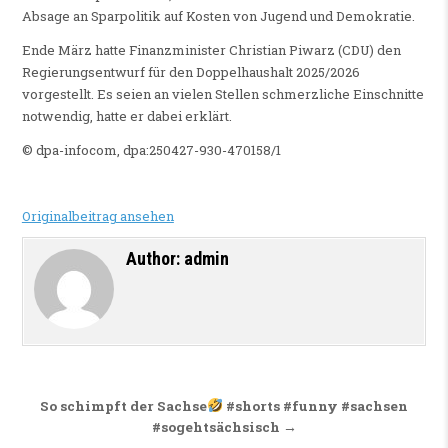
Absage an Sparpolitik auf Kosten von Jugend und Demokratie.
Ende März hatte Finanzminister Christian Piwarz (CDU) den
Regierungsentwurf für den Doppelhaushalt 2025/2026
vorgestellt. Es seien an vielen Stellen schmerzliche Einschnitte
notwendig, hatte er dabei erklärt.
© dpa-infocom, dpa:250427-930-470158/1
Originalbeitrag ansehen
Author:
admin
Beitragsnavigation
So schimpft der Sachse
#shorts #funny #sachsen
#sogehtsächsisch →