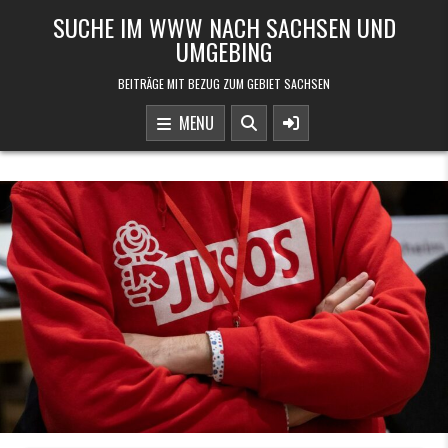
Skip to content
SUCHE IM WWW NACH SACHSEN UND
UMGEBING
BEITRÄGE MIT BEZUG ZUM GEBIET SACHSEN
MENU