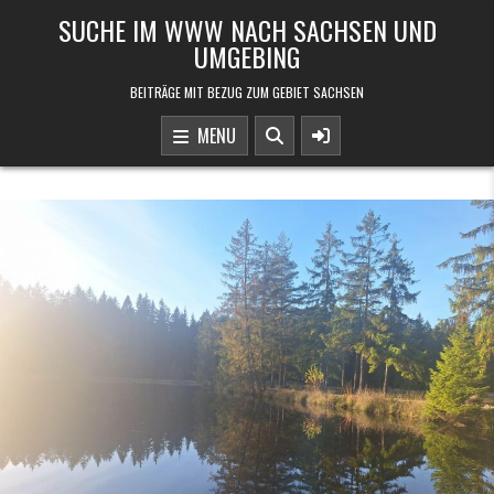
Skip to content
SUCHE IM WWW NACH SACHSEN UND
UMGEBING
BEITRÄGE MIT BEZUG ZUM GEBIET SACHSEN
MENU