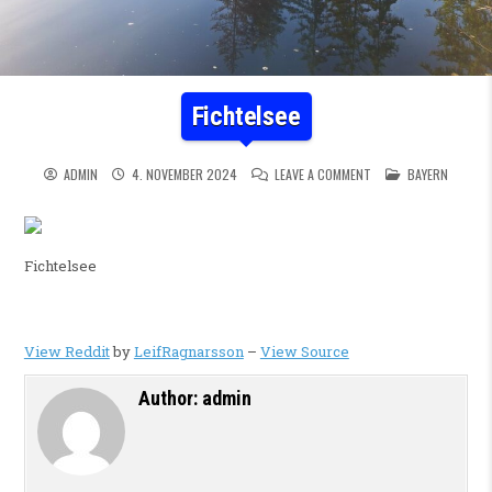
Fichtelsee
ON FICHTELSEE
POSTED IN
ADMIN
4. NOVEMBER 2024
LEAVE A COMMENT
BAYERN
Fichtelsee
View Reddit
by
LeifRagnarsson
–
View Source
Author:
admin