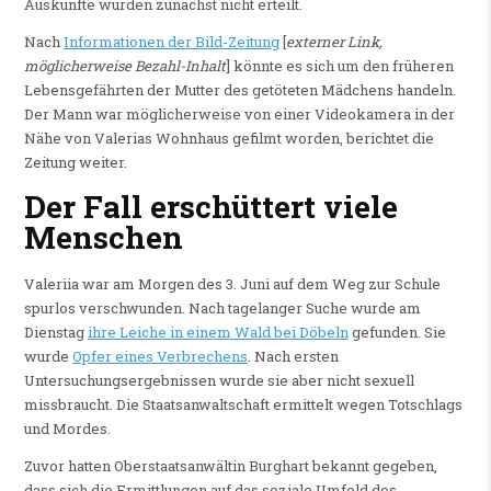
Auskünfte würden zunächst nicht erteilt.
Nach
Informationen der Bild-Zeitung
[
externer Link,
möglicherweise Bezahl-Inhalt
] könnte es sich um den früheren
Lebensgefährten der Mutter des getöteten Mädchens handeln.
Der Mann war möglicherweise von einer Videokamera in der
Nähe von Valerias Wohnhaus gefilmt worden, berichtet die
Zeitung weiter.
Der Fall erschüttert viele
Menschen
Valeriia war am Morgen des 3. Juni auf dem Weg zur Schule
spurlos verschwunden. Nach tagelanger Suche wurde am
Dienstag
ihre Leiche in einem Wald bei Döbeln
gefunden. Sie
wurde
Opfer eines Verbrechens
. Nach ersten
Untersuchungsergebnissen wurde sie aber nicht sexuell
missbraucht. Die Staatsanwaltschaft ermittelt wegen Totschlags
und Mordes.
Zuvor hatten Oberstaatsanwältin Burghart bekannt gegeben,
dass sich die Ermittlungen auf das soziale Umfeld des