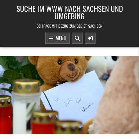
Skip to content
SUCHE IM WWW NACH SACHSEN UND
UMGEBING
BEITRÄGE MIT BEZUG ZUM GEBIET SACHSEN
MENU