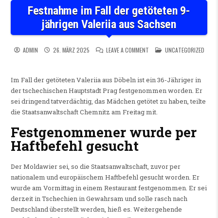
Festnahme im Fall der getöteten 9-
jährigen Valeriia aus Sachsen
ON FESTNAHME IM FALL DER 
POSTED IN
ADMIN
26. MÄRZ 2025
LEAVE A COMMENT
UNCATEGORIZED
Im Fall der getöteten Valeriia aus Döbeln ist ein 36-Jähriger in
der tschechischen Hauptstadt Prag festgenommen worden. Er
sei dringend tatverdächtig, das Mädchen getötet zu haben, teilte
die Staatsanwaltschaft Chemnitz am Freitag mit.
Festgenommener wurde per
Haftbefehl gesucht
Der Moldawier sei, so die Staatsanwaltschaft, zuvor per
nationalem und europäischem Haftbefehl gesucht worden. Er
wurde am Vormittag in einem Restaurant festgenommen. Er sei
derzeit in Tschechien in Gewahrsam und solle rasch nach
Deutschland überstellt werden, hieß es. Weitergehende