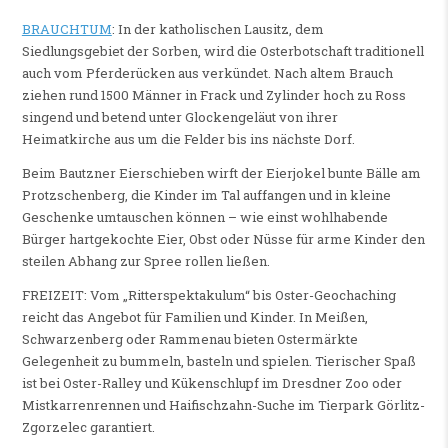
BRAUCHTUM
: In der katholischen Lausitz, dem
Siedlungsgebiet der Sorben, wird die Osterbotschaft traditionell
auch vom Pferderücken aus verkündet. Nach altem Brauch
ziehen rund 1500 Männer in Frack und Zylinder hoch zu Ross
singend und betend unter Glockengeläut von ihrer
Heimatkirche aus um die Felder bis ins nächste Dorf.
Beim Bautzner Eierschieben wirft der Eierjokel bunte Bälle am
Protzschenberg, die Kinder im Tal auffangen und in kleine
Geschenke umtauschen können – wie einst wohlhabende
Bürger hartgekochte Eier, Obst oder Nüsse für arme Kinder den
steilen Abhang zur Spree rollen ließen.
FREIZEIT: Vom „Ritterspektakulum“ bis Oster-Geochaching
reicht das Angebot für Familien und Kinder. In Meißen,
Schwarzenberg oder Rammenau bieten Ostermärkte
Gelegenheit zu bummeln, basteln und spielen. Tierischer Spaß
ist bei Oster-Ralley und Kükenschlupf im Dresdner Zoo oder
Mistkarrenrennen und Haifischzahn-Suche im Tierpark Görlitz-
Zgorzelec garantiert.