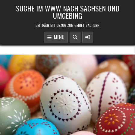
Skip to content
SUCHE IM WWW NACH SACHSEN UND
UMGEBING
BEITRÄGE MIT BEZUG ZUM GEBIET SACHSEN
MENU