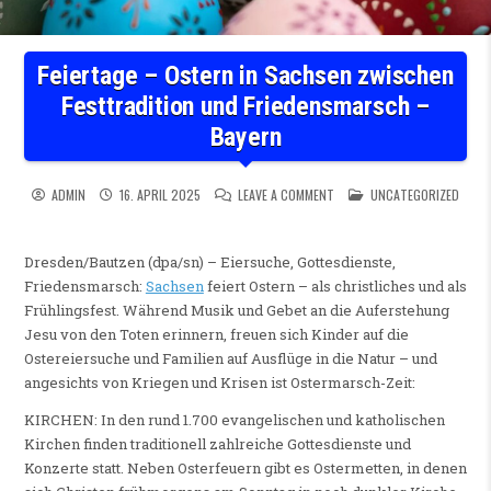
Feiertage – Ostern in Sachsen zwischen
Festtradition und Friedensmarsch –
Bayern
ON FEIERTAGE – OSTERN IN
POSTED IN
ADMIN
16. APRIL 2025
LEAVE A COMMENT
UNCATEGORIZED
Dresden/Bautzen (dpa/sn) – Eiersuche, Gottesdienste,
Friedensmarsch:
Sachsen
feiert Ostern – als christliches und als
Frühlingsfest. Während Musik und Gebet an die Auferstehung
Jesu von den Toten erinnern, freuen sich Kinder auf die
Ostereiersuche und Familien auf Ausflüge in die Natur – und
angesichts von Kriegen und Krisen ist Ostermarsch-Zeit:
KIRCHEN: In den rund 1.700 evangelischen und katholischen
Kirchen finden traditionell zahlreiche Gottesdienste und
Konzerte statt. Neben Osterfeuern gibt es Ostermetten, in denen