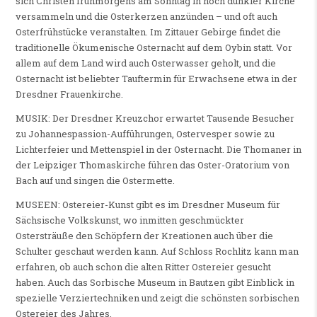
sich Christen frühmorgens am Sonntag in noch dunkler Kirche
versammeln und die Osterkerzen anzünden – und oft auch
Osterfrühstücke veranstalten. Im Zittauer Gebirge findet die
traditionelle Ökumenische Osternacht auf dem Oybin statt. Vor
allem auf dem Land wird auch Osterwasser geholt, und die
Osternacht ist beliebter Tauftermin für Erwachsene etwa in der
Dresdner Frauenkirche.
MUSIK: Der Dresdner Kreuzchor erwartet Tausende Besucher
zu Johannespassion-Aufführungen, Ostervesper sowie zu
Lichterfeier und Mettenspiel in der Osternacht. Die Thomaner in
der Leipziger Thomaskirche führen das Oster-Oratorium von
Bach auf und singen die Ostermette.
MUSEEN: Ostereier-Kunst gibt es im Dresdner Museum für
Sächsische Volkskunst, wo inmitten geschmückter
Ostersträuße den Schöpfern der Kreationen auch über die
Schulter geschaut werden kann. Auf Schloss Rochlitz kann man
erfahren, ob auch schon die alten Ritter Ostereier gesucht
haben. Auch das Sorbische Museum in Bautzen gibt Einblick in
spezielle Verziertechniken und zeigt die schönsten sorbischen
Ostereier des Jahres.