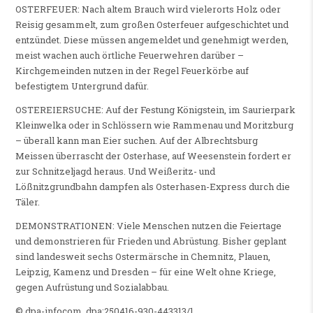
OSTERFEUER: Nach altem Brauch wird vielerorts Holz oder
Reisig gesammelt, zum großen Osterfeuer aufgeschichtet und
entzündet. Diese müssen angemeldet und genehmigt werden,
meist wachen auch örtliche Feuerwehren darüber –
Kirchgemeinden nutzen in der Regel Feuerkörbe auf
befestigtem Untergrund dafür.
OSTEREIERSUCHE: Auf der Festung Königstein, im Saurierpark
Kleinwelka oder in Schlössern wie Rammenau und Moritzburg
– überall kann man Eier suchen. Auf der Albrechtsburg
Meissen überrascht der Osterhase, auf Weesenstein fordert er
zur Schnitzeljagd heraus. Und Weißeritz- und
Lößnitzgrundbahn dampfen als Osterhasen-Express durch die
Täler.
DEMONSTRATIONEN: Viele Menschen nutzen die Feiertage
und demonstrieren für Frieden und Abrüstung. Bisher geplant
sind landesweit sechs Ostermärsche in Chemnitz, Plauen,
Leipzig, Kamenz und Dresden – für eine Welt ohne Kriege,
gegen Aufrüstung und Sozialabbau.
© dpa-infocom, dpa:250416-930-443313/1