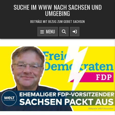
Skip to content
SUCHE IM WWW NACH SACHSEN UND
UMGEBING
BEITRÄGE MIT BEZUG ZUM GEBIET SACHSEN
MENU