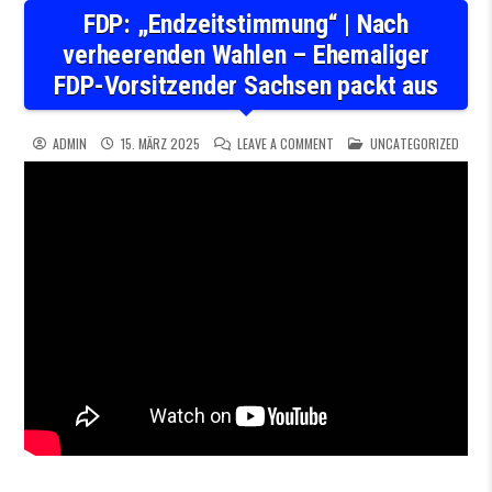
FDP: „Endzeitstimmung“ | Nach
verheerenden Wahlen – Ehemaliger
FDP-Vorsitzender Sachsen packt aus
ON FDP: „ENDZEITSTIMMUNG“
POSTED IN
ADMIN
15. MÄRZ 2025
LEAVE A COMMENT
UNCATEGORIZED